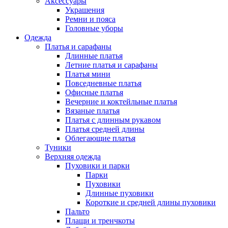
Аксессуары
Украшения
Ремни и пояса
Головные уборы
Одежда
Платья и сарафаны
Длинные платья
Летние платья и сарафаны
Платья мини
Повседневные платья
Офисные платья
Вечерние и коктейльные платья
Вязаные платья
Платья с длинным рукавом
Платья средней длины
Облегающие платья
Туники
Верхняя одежда
Пуховики и парки
Парки
Пуховики
Длинные пуховики
Короткие и средней длины пуховики
Пальто
Плащи и тренчкоты