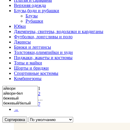
Платья и сарафаны
Верхняя одежда
Блузы,боди и рубашки
Блузы
Рубашки
Юбки
Джемперы, свитеры, водолазки и кардиганы
Футболки, лонгсливы и поло
Джинсы
Брюки и леггинсы
Толстовки,олимпийки и худи
Пиджаки, жакеты и костюмы
Топы и майки
Шорты и бриджи
Спортивные костюмы
Комбинезоны
1
2
…
7
→
Сортировка