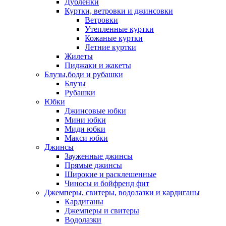
Дублёнки
Куртки, ветровки и джинсовки
Ветровки
Утепленные куртки
Кожаные куртки
Летние куртки
Жилеты
Пиджаки и жакеты
Блузы,боди и рубашки
Блузы
Рубашки
Юбки
Джинсовые юбки
Мини юбки
Миди юбки
Макси юбки
Джинсы
Зауженные джинсы
Прямые джинсы
Широкие и расклешенные
Чиносы и бойфренд фит
Джемперы, свитеры, водолазки и кардиганы
Кардиганы
Джемперы и свитеры
Водолазки