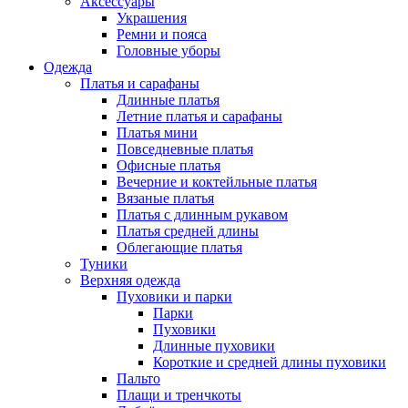
Аксессуары
Украшения
Ремни и пояса
Головные уборы
Одежда
Платья и сарафаны
Длинные платья
Летние платья и сарафаны
Платья мини
Повседневные платья
Офисные платья
Вечерние и коктейльные платья
Вязаные платья
Платья с длинным рукавом
Платья средней длины
Облегающие платья
Туники
Верхняя одежда
Пуховики и парки
Парки
Пуховики
Длинные пуховики
Короткие и средней длины пуховики
Пальто
Плащи и тренчкоты