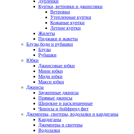
Дублёнки
Куртки, ветровки и джинсовки
Ветровки
Утепленные куртки
Кожаные куртки
Летние куртки
Жилеты
Пиджаки и жакеты
Блузы,боди и рубашки
Блузы
Рубашки
Юбки
Джинсовые юбки
Мини юбки
Миди юбки
Макси юбки
Джинсы
Зауженные джинсы
Прямые джинсы
Широкие и расклешенные
Чиносы и бойфренд фит
Джемперы, свитеры, водолазки и кардиганы
Кардиганы
Джемперы и свитеры
Водолазки