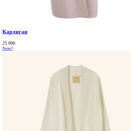
Кардиган
25 990
New!