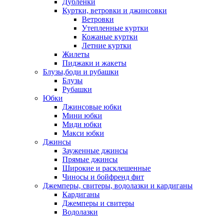
Дублёнки
Куртки, ветровки и джинсовки
Ветровки
Утепленные куртки
Кожаные куртки
Летние куртки
Жилеты
Пиджаки и жакеты
Блузы,боди и рубашки
Блузы
Рубашки
Юбки
Джинсовые юбки
Мини юбки
Миди юбки
Макси юбки
Джинсы
Зауженные джинсы
Прямые джинсы
Широкие и расклешенные
Чиносы и бойфренд фит
Джемперы, свитеры, водолазки и кардиганы
Кардиганы
Джемперы и свитеры
Водолазки