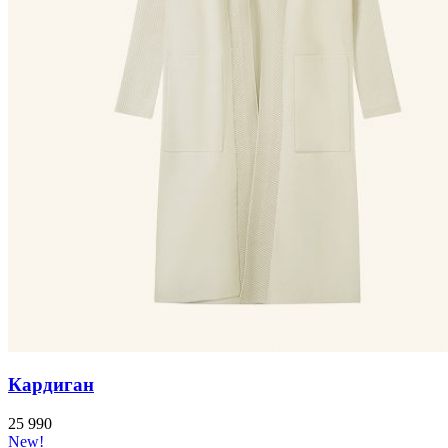
Кардиган
25 990
New!