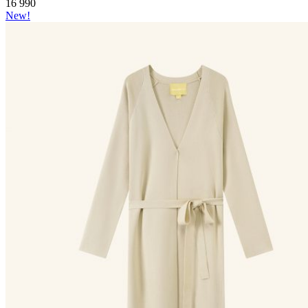
16 990
New!