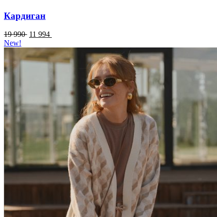
Кардиган
19 990
11 994
New!