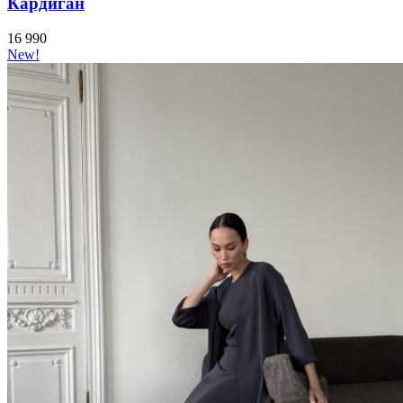
Кардиган
16 990
New!