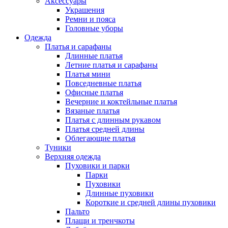
Аксессуары
Украшения
Ремни и пояса
Головные уборы
Одежда
Платья и сарафаны
Длинные платья
Летние платья и сарафаны
Платья мини
Повседневные платья
Офисные платья
Вечерние и коктейльные платья
Вязаные платья
Платья с длинным рукавом
Платья средней длины
Облегающие платья
Туники
Верхняя одежда
Пуховики и парки
Парки
Пуховики
Длинные пуховики
Короткие и средней длины пуховики
Пальто
Плащи и тренчкоты