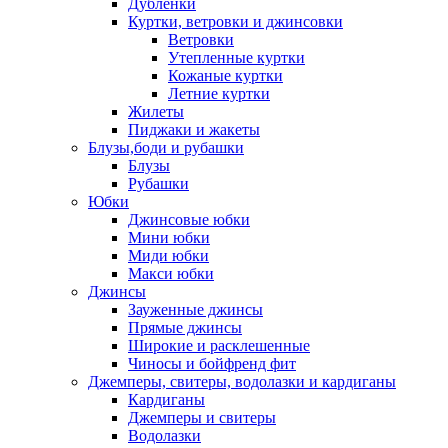
Дублёнки
Куртки, ветровки и джинсовки
Ветровки
Утепленные куртки
Кожаные куртки
Летние куртки
Жилеты
Пиджаки и жакеты
Блузы,боди и рубашки
Блузы
Рубашки
Юбки
Джинсовые юбки
Мини юбки
Миди юбки
Макси юбки
Джинсы
Зауженные джинсы
Прямые джинсы
Широкие и расклешенные
Чиносы и бойфренд фит
Джемперы, свитеры, водолазки и кардиганы
Кардиганы
Джемперы и свитеры
Водолазки