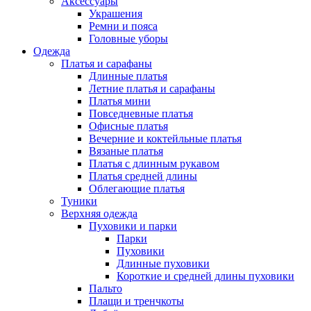
Аксессуары
Украшения
Ремни и пояса
Головные уборы
Одежда
Платья и сарафаны
Длинные платья
Летние платья и сарафаны
Платья мини
Повседневные платья
Офисные платья
Вечерние и коктейльные платья
Вязаные платья
Платья с длинным рукавом
Платья средней длины
Облегающие платья
Туники
Верхняя одежда
Пуховики и парки
Парки
Пуховики
Длинные пуховики
Короткие и средней длины пуховики
Пальто
Плащи и тренчкоты