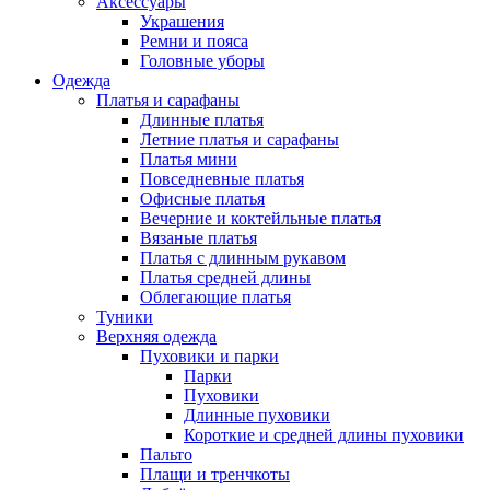
Аксессуары
Украшения
Ремни и пояса
Головные уборы
Одежда
Платья и сарафаны
Длинные платья
Летние платья и сарафаны
Платья мини
Повседневные платья
Офисные платья
Вечерние и коктейльные платья
Вязаные платья
Платья с длинным рукавом
Платья средней длины
Облегающие платья
Туники
Верхняя одежда
Пуховики и парки
Парки
Пуховики
Длинные пуховики
Короткие и средней длины пуховики
Пальто
Плащи и тренчкоты