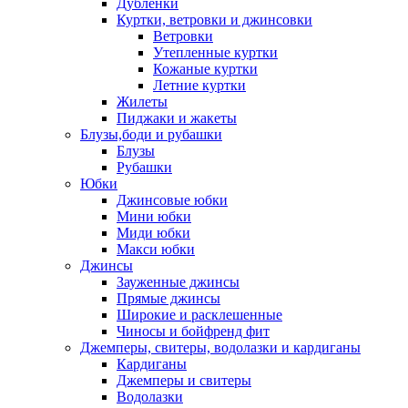
Дублёнки
Куртки, ветровки и джинсовки
Ветровки
Утепленные куртки
Кожаные куртки
Летние куртки
Жилеты
Пиджаки и жакеты
Блузы,боди и рубашки
Блузы
Рубашки
Юбки
Джинсовые юбки
Мини юбки
Миди юбки
Макси юбки
Джинсы
Зауженные джинсы
Прямые джинсы
Широкие и расклешенные
Чиносы и бойфренд фит
Джемперы, свитеры, водолазки и кардиганы
Кардиганы
Джемперы и свитеры
Водолазки