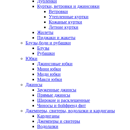
Дублёнки
Куртки, ветровки и джинсовки
Ветровки
Утепленные куртки
Кожаные куртки
Летние куртки
Жилеты
Пиджаки и жакеты
Блузы,боди и рубашки
Блузы
Рубашки
Юбки
Джинсовые юбки
Мини юбки
Миди юбки
Макси юбки
Джинсы
Зауженные джинсы
Прямые джинсы
Широкие и расклешенные
Чиносы и бойфренд фит
Джемперы, свитеры, водолазки и кардиганы
Кардиганы
Джемперы и свитеры
Водолазки