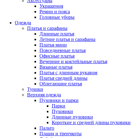
Аксессуары
Украшения
Ремни и пояса
Головные уборы
Одежда
Платья и сарафаны
Длинные платья
Летние платья и сарафаны
Платья мини
Повседневные платья
Офисные платья
Вечерние и коктейльные платья
Вязаные платья
Платья с длинным рукавом
Платья средней длины
Облегающие платья
Туники
Верхняя одежда
Пуховики и парки
Парки
Пуховики
Длинные пуховики
Короткие и средней длины пуховики
Пальто
Плащи и тренчкоты