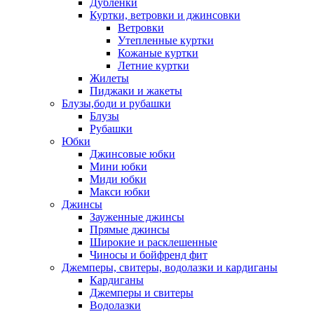
Дублёнки
Куртки, ветровки и джинсовки
Ветровки
Утепленные куртки
Кожаные куртки
Летние куртки
Жилеты
Пиджаки и жакеты
Блузы,боди и рубашки
Блузы
Рубашки
Юбки
Джинсовые юбки
Мини юбки
Миди юбки
Макси юбки
Джинсы
Зауженные джинсы
Прямые джинсы
Широкие и расклешенные
Чиносы и бойфренд фит
Джемперы, свитеры, водолазки и кардиганы
Кардиганы
Джемперы и свитеры
Водолазки