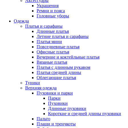
Аксессуары
Украшения
Ремни и пояса
Головные уборы
Одежда
Платья и сарафаны
Длинные платья
Летние платья и сарафаны
Платья мини
Повседневные платья
Офисные платья
Вечерние и коктейльные платья
Вязаные платья
Платья с длинным рукавом
Платья средней длины
Облегающие платья
Туники
Верхняя одежда
Пуховики и парки
Парки
Пуховики
Длинные пуховики
Короткие и средней длины пуховики
Пальто
Плащи и тренчкоты