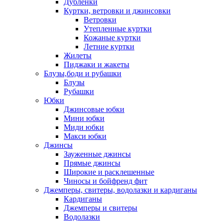
Дублёнки
Куртки, ветровки и джинсовки
Ветровки
Утепленные куртки
Кожаные куртки
Летние куртки
Жилеты
Пиджаки и жакеты
Блузы,боди и рубашки
Блузы
Рубашки
Юбки
Джинсовые юбки
Мини юбки
Миди юбки
Макси юбки
Джинсы
Зауженные джинсы
Прямые джинсы
Широкие и расклешенные
Чиносы и бойфренд фит
Джемперы, свитеры, водолазки и кардиганы
Кардиганы
Джемперы и свитеры
Водолазки