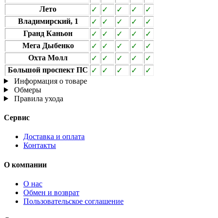
Лето
✓
✓
✓
✓
✓
Владимирский, 1
✓
✓
✓
✓
✓
Гранд Каньон
✓
✓
✓
✓
✓
Мега Дыбенко
✓
✓
✓
✓
✓
Охта Молл
✓
✓
✓
✓
✓
Большой проспект ПС
✓
✓
✓
✓
✓
Информация о товаре
Обмеры
Правила ухода
Сервис
Доставка и оплата
Контакты
О компании
О нас
Обмен и возврат
Пользовательское соглашение