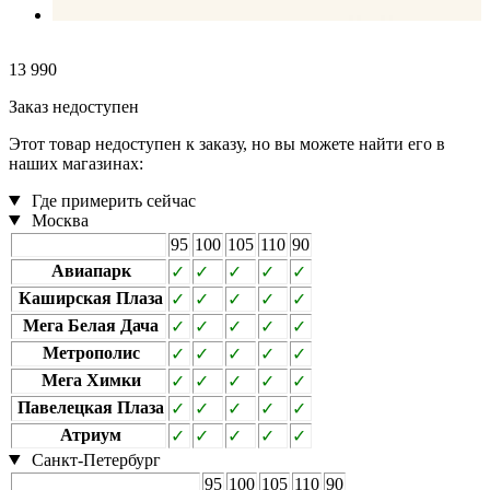
13 990
Заказ недоступен
Этот товар недоступен к заказу, но вы можете найти его в
наших магазинах:
Где примерить сейчас
Москва
95
100
105
110
90
Авиапарк
✓
✓
✓
✓
✓
Каширская Плаза
✓
✓
✓
✓
✓
Мега Белая Дача
✓
✓
✓
✓
✓
Метрополис
✓
✓
✓
✓
✓
Мега Химки
✓
✓
✓
✓
✓
Павелецкая Плаза
✓
✓
✓
✓
✓
Атриум
✓
✓
✓
✓
✓
Санкт-Петербург
95
100
105
110
90