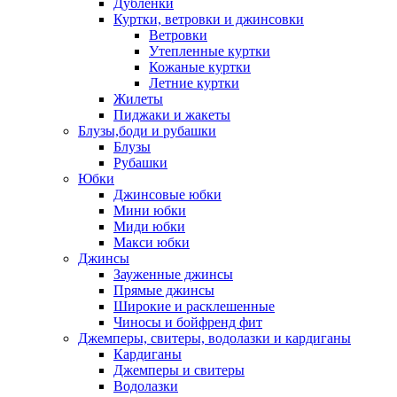
Дублёнки
Куртки, ветровки и джинсовки
Ветровки
Утепленные куртки
Кожаные куртки
Летние куртки
Жилеты
Пиджаки и жакеты
Блузы,боди и рубашки
Блузы
Рубашки
Юбки
Джинсовые юбки
Мини юбки
Миди юбки
Макси юбки
Джинсы
Зауженные джинсы
Прямые джинсы
Широкие и расклешенные
Чиносы и бойфренд фит
Джемперы, свитеры, водолазки и кардиганы
Кардиганы
Джемперы и свитеры
Водолазки