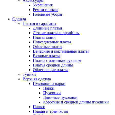
Аксессуары
Украшения
Ремни и пояса
Головные уборы
Одежда
Платья и сарафаны
Длинные платья
Летние платья и сарафаны
Платья мини
Повседневные платья
Офисные платья
Вечерние и коктейльные платья
Вязаные платья
Платья с длинным рукавом
Платья средней длины
Облегающие платья
Туники
Верхняя одежда
Пуховики и парки
Парки
Пуховики
Длинные пуховики
Короткие и средней длины пуховики
Пальто
Плащи и тренчкоты