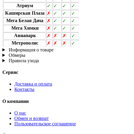
Атриум
✓
✓
✓
✓
Каширская Плаза
✗
✓
✓
✓
Мега Белая Дача
✗
✓
✓
✓
Мега Химки
✗
✓
✓
✓
Авиапарк
✗
✗
✗
✓
Метрополис
✗
✗
✗
✓
Информация о товаре
Обмеры
Правила ухода
Сервис
Доставка и оплата
Контакты
О компании
О нас
Обмен и возврат
Пользовательское соглашение