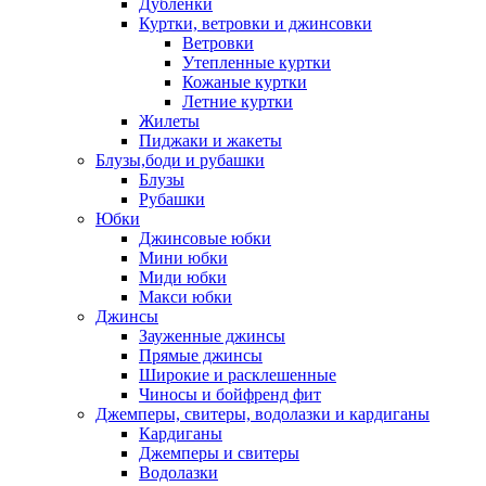
Дублёнки
Куртки, ветровки и джинсовки
Ветровки
Утепленные куртки
Кожаные куртки
Летние куртки
Жилеты
Пиджаки и жакеты
Блузы,боди и рубашки
Блузы
Рубашки
Юбки
Джинсовые юбки
Мини юбки
Миди юбки
Макси юбки
Джинсы
Зауженные джинсы
Прямые джинсы
Широкие и расклешенные
Чиносы и бойфренд фит
Джемперы, свитеры, водолазки и кардиганы
Кардиганы
Джемперы и свитеры
Водолазки