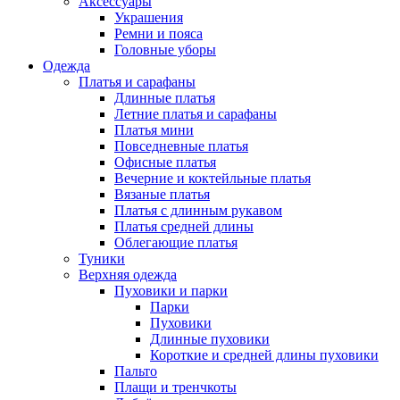
Аксессуары
Украшения
Ремни и пояса
Головные уборы
Одежда
Платья и сарафаны
Длинные платья
Летние платья и сарафаны
Платья мини
Повседневные платья
Офисные платья
Вечерние и коктейльные платья
Вязаные платья
Платья с длинным рукавом
Платья средней длины
Облегающие платья
Туники
Верхняя одежда
Пуховики и парки
Парки
Пуховики
Длинные пуховики
Короткие и средней длины пуховики
Пальто
Плащи и тренчкоты