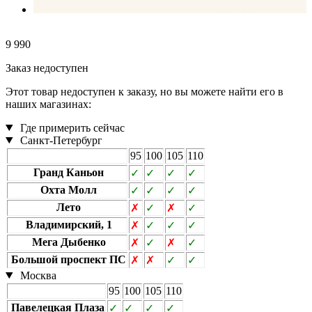
9 990
Заказ недоступен
Этот товар недоступен к заказу, но вы можете найти его в
наших магазинах:
Где примерить сейчас
Санкт-Петербург
95
100
105
110
Гранд Каньон
✓
✓
✓
✓
Охта Молл
✓
✓
✓
✓
Лето
✗
✓
✗
✓
Владимирский, 1
✗
✓
✓
✓
Мега Дыбенко
✗
✓
✗
✓
Большой проспект ПС
✗
✗
✓
✓
Москва
95
100
105
110
Павелецкая Плаза
✓
✓
✓
✓