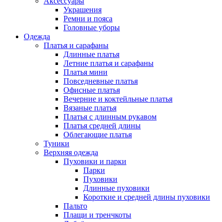
Аксессуары
Украшения
Ремни и пояса
Головные уборы
Одежда
Платья и сарафаны
Длинные платья
Летние платья и сарафаны
Платья мини
Повседневные платья
Офисные платья
Вечерние и коктейльные платья
Вязаные платья
Платья с длинным рукавом
Платья средней длины
Облегающие платья
Туники
Верхняя одежда
Пуховики и парки
Парки
Пуховики
Длинные пуховики
Короткие и средней длины пуховики
Пальто
Плащи и тренчкоты