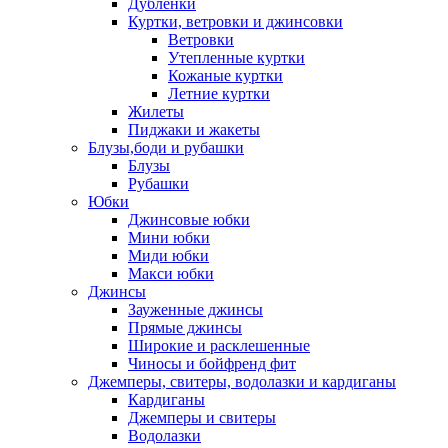
Дублёнки
Куртки, ветровки и джинсовки
Ветровки
Утепленные куртки
Кожаные куртки
Летние куртки
Жилеты
Пиджаки и жакеты
Блузы,боди и рубашки
Блузы
Рубашки
Юбки
Джинсовые юбки
Мини юбки
Миди юбки
Макси юбки
Джинсы
Зауженные джинсы
Прямые джинсы
Широкие и расклешенные
Чиносы и бойфренд фит
Джемперы, свитеры, водолазки и кардиганы
Кардиганы
Джемперы и свитеры
Водолазки