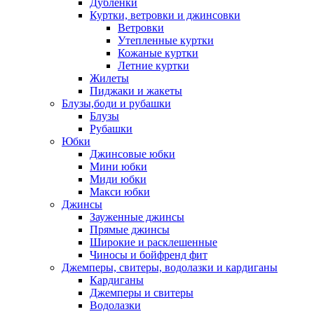
Дублёнки
Куртки, ветровки и джинсовки
Ветровки
Утепленные куртки
Кожаные куртки
Летние куртки
Жилеты
Пиджаки и жакеты
Блузы,боди и рубашки
Блузы
Рубашки
Юбки
Джинсовые юбки
Мини юбки
Миди юбки
Макси юбки
Джинсы
Зауженные джинсы
Прямые джинсы
Широкие и расклешенные
Чиносы и бойфренд фит
Джемперы, свитеры, водолазки и кардиганы
Кардиганы
Джемперы и свитеры
Водолазки