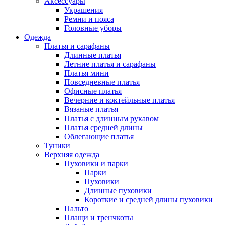
Аксессуары
Украшения
Ремни и пояса
Головные уборы
Одежда
Платья и сарафаны
Длинные платья
Летние платья и сарафаны
Платья мини
Повседневные платья
Офисные платья
Вечерние и коктейльные платья
Вязаные платья
Платья с длинным рукавом
Платья средней длины
Облегающие платья
Туники
Верхняя одежда
Пуховики и парки
Парки
Пуховики
Длинные пуховики
Короткие и средней длины пуховики
Пальто
Плащи и тренчкоты