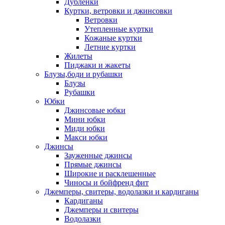
Дублёнки
Куртки, ветровки и джинсовки
Ветровки
Утепленные куртки
Кожаные куртки
Летние куртки
Жилеты
Пиджаки и жакеты
Блузы,боди и рубашки
Блузы
Рубашки
Юбки
Джинсовые юбки
Мини юбки
Миди юбки
Макси юбки
Джинсы
Зауженные джинсы
Прямые джинсы
Широкие и расклешенные
Чиносы и бойфренд фит
Джемперы, свитеры, водолазки и кардиганы
Кардиганы
Джемперы и свитеры
Водолазки