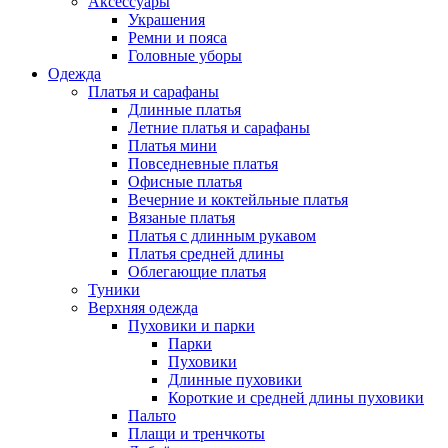
Аксессуары
Украшения
Ремни и пояса
Головные уборы
Одежда
Платья и сарафаны
Длинные платья
Летние платья и сарафаны
Платья мини
Повседневные платья
Офисные платья
Вечерние и коктейльные платья
Вязаные платья
Платья с длинным рукавом
Платья средней длины
Облегающие платья
Туники
Верхняя одежда
Пуховики и парки
Парки
Пуховики
Длинные пуховики
Короткие и средней длины пуховики
Пальто
Плащи и тренчкоты