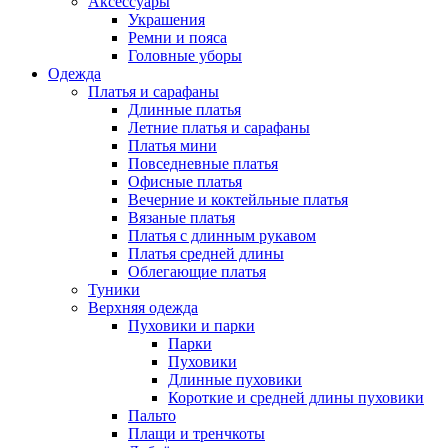
Аксессуары
Украшения
Ремни и пояса
Головные уборы
Одежда
Платья и сарафаны
Длинные платья
Летние платья и сарафаны
Платья мини
Повседневные платья
Офисные платья
Вечерние и коктейльные платья
Вязаные платья
Платья с длинным рукавом
Платья средней длины
Облегающие платья
Туники
Верхняя одежда
Пуховики и парки
Парки
Пуховики
Длинные пуховики
Короткие и средней длины пуховики
Пальто
Плащи и тренчкоты