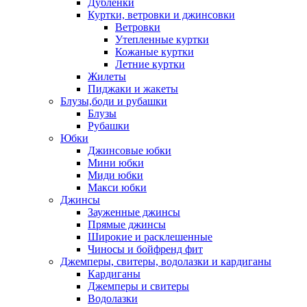
Дублёнки
Куртки, ветровки и джинсовки
Ветровки
Утепленные куртки
Кожаные куртки
Летние куртки
Жилеты
Пиджаки и жакеты
Блузы,боди и рубашки
Блузы
Рубашки
Юбки
Джинсовые юбки
Мини юбки
Миди юбки
Макси юбки
Джинсы
Зауженные джинсы
Прямые джинсы
Широкие и расклешенные
Чиносы и бойфренд фит
Джемперы, свитеры, водолазки и кардиганы
Кардиганы
Джемперы и свитеры
Водолазки