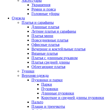
Аксессуары
Украшения
Ремни и пояса
Головные уборы
Одежда
Платья и сарафаны
Длинные платья
Летние платья и сарафаны
Платья мини
Повседневные платья
Офисные платья
Вечерние и коктейльные платья
Вязаные платья
Платья с длинным рукавом
Платья средней длины
Облегающие платья
Туники
Верхняя одежда
Пуховики и парки
Парки
Пуховики
Длинные пуховики
Короткие и средней длины пуховики
Пальто
Плащи и тренчкоты