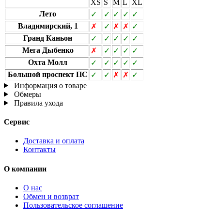
XS
S
M
L
XL
Лето
✓
✓
✓
✓
✓
Владимирский, 1
✗
✓
✗
✗
✓
Гранд Каньон
✓
✓
✓
✓
✓
Мега Дыбенко
✗
✓
✓
✓
✓
Охта Молл
✓
✓
✓
✓
✓
Большой проспект ПС
✓
✓
✗
✗
✓
Информация о товаре
Обмеры
Правила ухода
Сервис
Доставка и оплата
Контакты
О компании
О нас
Обмен и возврат
Пользовательское соглашение