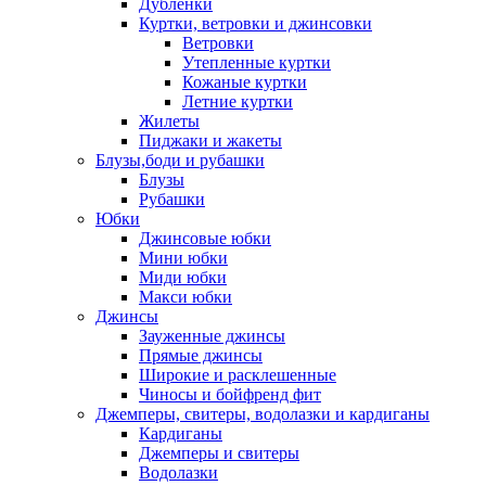
Дублёнки
Куртки, ветровки и джинсовки
Ветровки
Утепленные куртки
Кожаные куртки
Летние куртки
Жилеты
Пиджаки и жакеты
Блузы,боди и рубашки
Блузы
Рубашки
Юбки
Джинсовые юбки
Мини юбки
Миди юбки
Макси юбки
Джинсы
Зауженные джинсы
Прямые джинсы
Широкие и расклешенные
Чиносы и бойфренд фит
Джемперы, свитеры, водолазки и кардиганы
Кардиганы
Джемперы и свитеры
Водолазки