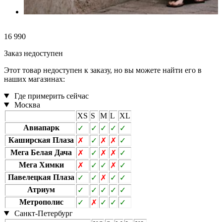
16 990
Заказ недоступен
Этот товар недоступен к заказу, но вы можете найти его в
наших магазинах:
Где примерить сейчас
Москва
XS
S
M
L
XL
Авиапарк
✓
✓
✓
✓
✓
Каширская Плаза
✗
✓
✗
✗
✓
Мега Белая Дача
✗
✓
✗
✗
✓
Мега Химки
✗
✓
✓
✗
✓
Павелецкая Плаза
✓
✓
✗
✓
✓
Атриум
✓
✓
✓
✓
✓
Метрополис
✓
✗
✓
✓
✓
Санкт-Петербург